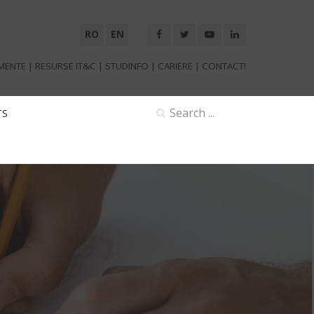
RO
EN
MENTE
|
RESURSE IT&C
|
STUDINFO
|
CARIERE
|
CONTACT!
TS