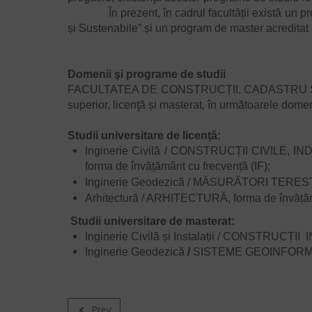
În prezent, în cadrul facultății există un progra
și Sustenabile” și un program de master acreditat
Domenii şi programe de studii
FACULTATEA DE CONSTRUCȚII, CADASTRU ȘI ARHIT
superior, licenţă și masterat, în următoarele domen
Studii universitare de licenţă:
Inginerie Civilă / CONSTRUCȚII CIVILE
forma de învățământ cu frecvență (IF);
Inginerie Geodezică / MĂSURĂTORI TERESTR
Arhitectură / ARHITECTURĂ, forma de învățămâ
Studii universitare de masterat:
Inginerie Civilă și Instalații / CONSTRUC
Inginerie Geodezică
/
SISTEME GEOINFORM
Prev