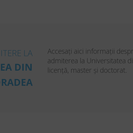
Accesați aici informații desp
ITERE LA
admiterea la Universitatea d
EA DIN
licență, master și doctorat.
RADEA