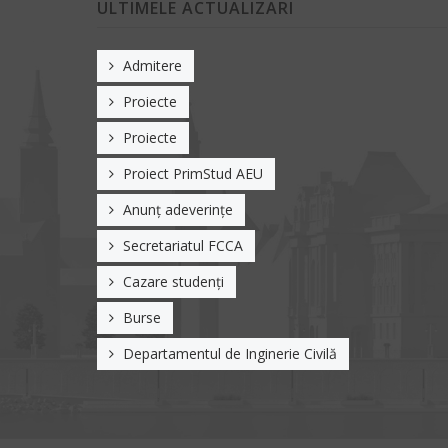
ULTIMELE ACTUALIZARI
Admitere
Proiecte
Proiecte
Proiect PrimStud AEU
Anunț adeverințe
Secretariatul FCCA
Cazare studenți
Burse
Departamentul de Inginerie Civilă