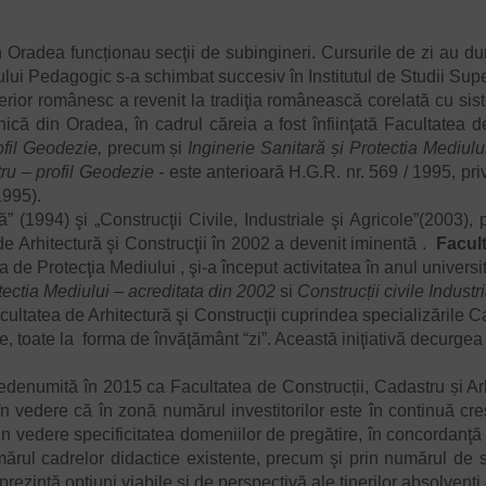
adea funcționau secţii de subingineri. Cursurile de zi au dura
ui Pedagogic s-a schimbat succesiv în Institutul de Studii Super
românesc a revenit la tradiţia românească corelată cu sistemul
că din Oradea, în cadrul căreia a fost înfiinţată Facultatea de
ofil Geodezie,
precum și
Inginerie Sanitară și Protectia Mediului
ru – profil Geodezie -
este anterioară H.G.R. nr. 569 / 1995, p
1995).
1994) şi „Construcţii Civile, Industriale şi Agricole”(2003), 
 de Arhitectură şi Construcţii în 2002 a devenit iminentă .
Facult
e Protecţia Mediului , şi-a început activitatea în anul universit
otectia Mediului – acreditata din 2002
si
Construcții civile Industr
ea de Arhitectură şi Construcţii cuprindea specializările Cadas
ole, toate la forma de învăţământ “zi”. Această iniţiativã decurg
umită în 2015 ca Facultatea de Construcții, Cadastru și Arhit
în vedere că în zonă numărul investitorilor este în continuă c
 in vedere specificitatea domeniilor de pregătire, în concordanţ
umărul cadrelor didactice existente, precum şi prin numărul de
rezintă opţiuni viabile şi de perspectivă ale tinerilor absolvenţi 