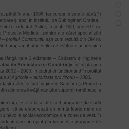
t până în anul 1986, iar cursurile serale până în
ioare şi apoi în Institutul de Subingineri Oradea.
 occidental. Astfel, în anul 1990, prin H.G. nr.
 Protecția Mediului, printre ale cărei specializări
 – profilul Construcții,
aşa cum rezultă din OM nr.
rivind programul procesului de evaluare academică
pe lângă cele 2 existente – Cadastru şi Inginerie
atea de Arhitectură și Construcţii
, înfiinţată prin
ar 2002 – 2003, in cadrul ei funcționând în profilul
iale si Agricole – autorizata provizoriu – 2003.
tru, Arhitectură, Inginerie Sanitară şi Protecţia
ea din alinierea învăţământului superior românesc la
ectură, este o facultate cu 4 programe de studii
reştere, că se elaborează un număr foarte mare de
ă cu nevoile social-economice ale zonei de vest, în
 studenţi care au optat pentru aceste programe de
de liceu.