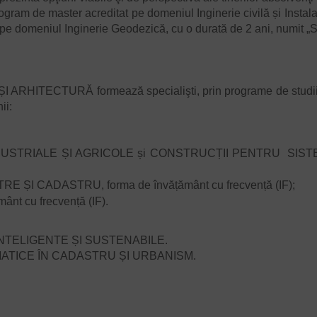
m de master acreditat pe domeniul Inginerie civilă și Instalații
 pe domeniul Inginerie Geodezică, cu o durată de 2 ani, numit „
S
ECTURĂ formează specialişti, prin programe de studii acre
ii:
, INDUSTRIALE ȘI AGRICOLE și CONSTRUCȚII PENTRU SIS
E ȘI CADASTRU, forma de învățământ cu frecvență (IF);
nt cu frecvență (IF).
ȚII INTELIGENTE ȘI SUSTENABILE.
ATICE ÎN CADASTRU ȘI URBANISM.