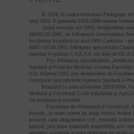
În 1976, în cadrul Institutului Pedagogic din Or
anul 1993. În perioada 1976-1989 numele Institutul
După revoluţia din 1989, învăţământul superior 
460/02.05.1990, se înfiinţează Universitatea Tehni
funcționau începând cu anul 1993
Cadastru – pr
4685 / 07.04.1993. Înfiinţarea specializării
Cadast
(aprobat în şedinţa C.N.E.A.A. din data de 09.10.
Prin înfiinţarea specializărilor „Arhitectură” (
Sanitară şi Protecţia Mediului, crearea Facultăţii
H.G. 410/mai 2002, prin desprindere de Facultatea d
Constructii
specializările
Ingineria Sanitară și Pr
Începând cu anul universitar 2003-2004, Facultat
Mediului şi Construcţii Civile Industriale şi Agric
cel european şi mondial.
Facultatea de Arhitectură și Construcții, reden
înrudite, cu mare cerere pe piaţa muncii. Având 
proiecte, care atrag fonduri U.E., totodată, având
special, prin baza materială disponibilă, prin n
pregătire; existenţa acestor programe de studiu rep