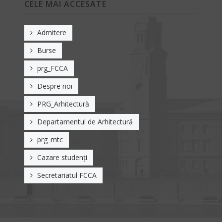
CELE MAI ACCESATE
Admitere
Burse
prg_FCCA
Despre noi
PRG_Arhitectură
Departamentul de Arhitectură
prg_mtc
Cazare studenți
Secretariatul FCCA