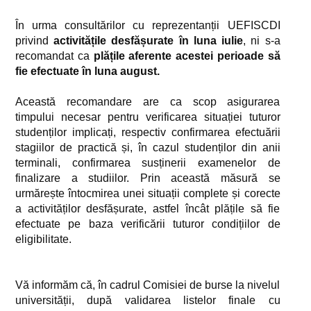
În urma consultărilor cu reprezentanții UEFISCDI
privind
activitățile desfășurate în luna iulie
, ni s-a
recomandat ca
plățile aferente acestei perioade să
fie efectuate în luna august.
Această recomandare are ca scop asigurarea
timpului necesar pentru verificarea situației tuturor
studenților implicați, respectiv confirmarea efectuării
stagiilor de practică și, în cazul studenților din anii
terminali, confirmarea susținerii examenelor de
finalizare a studiilor. Prin această măsură se
urmărește întocmirea unei situații complete și corecte
a activităților desfășurate, astfel încât plățile să fie
efectuate pe baza verificării tuturor condițiilor de
eligibilitate.
Vă informăm că, în cadrul Comisiei de burse la nivelul
universității, după validarea listelor finale cu