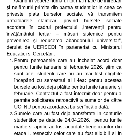
Având în vedere numărul tot mai mare de întrebări
și nelămuriri primite din partea studenților in ceea ce
priveste plata burselor sociale, vă transmitem
următoarele clarificări privind bursele sociale
acordate în cadrul proiectului „Intervenții pentru
învățământul terțiar – măsuri sistemice pentru
prevenirea și reducerea abandonului universitar”,
derulat de UEFISCDI în parteneriat cu Ministerul
Educației și Cercetării:
Pentru persoanele care au încheiat acord doar
pentru lunile ianuarie și februarie 2026, știm ca
sunt acei studenti care nu au mai fost eligibile
începând cu semestrul al II-lea: pentru acestea
bursele au fost deja plătite pentru lunile ianuarie și
februarie. Contractul a fost întocmit doar pentru a
permite solicitarea retroactivă a sumelor de către
UO, NU pentru acordarea bursei încă o dată.
Sumele care au fost deja transferate in conturile
studentilor pe data de 24.04.2026, pentru lunile
martie și aprilie au fost acordate beneficiarilor din
etapa I, respectiv celor care au fost eligibili și în