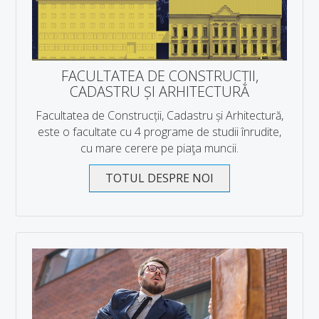
About us
Leadership
FACULTATEA DE CONSTRUCȚII,
Departments
CADASTRU ȘI ARHITECTURĂ
Architecture Department
Facultatea de Construcții, Cadastru și Arhitectură,
Civil Engineering Department
este o facultate cu 4 programe de studii înrudite,
cu mare cerere pe piaţa muncii.
Cadastre Department
TOTUL DESPRE NOI
Registror's Office
RESEARCH
TMPM-III-ISI-Proceedings Conference
Journal of Applied Engineering
Centre of research