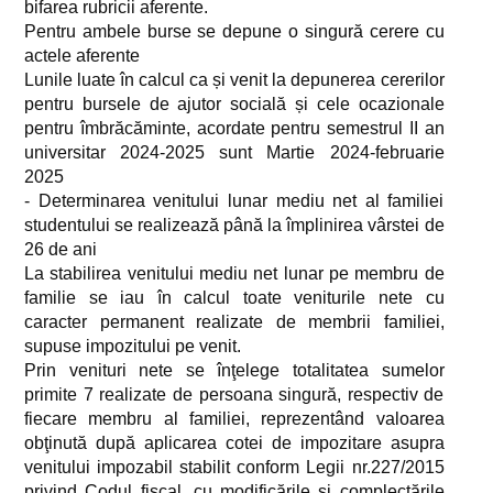
bifarea rubricii aferente.
Pentru ambele burse se depune o singură cerere cu
actele aferente
Lunile luate în calcul ca și venit la depunerea cererilor
pentru bursele de ajutor socială și cele ocazionale
pentru îmbrăcăminte, acordate pentru semestrul II an
universitar 2024-2025 sunt Martie 2024-februarie
2025
- Determinarea venitului lunar mediu net al familiei
studentului se realizează până la împlinirea vârstei de
26 de ani
La stabilirea venitului mediu net lunar pe membru de
familie se iau în calcul toate veniturile nete cu
caracter permanent realizate de membrii familiei,
supuse impozitului pe venit.
Prin venituri nete se înţelege totalitatea sumelor
primite 7 realizate de persoana singură, respectiv de
fiecare membru al familiei, reprezentând valoarea
obţinută după aplicarea cotei de impozitare asupra
venitului impozabil stabilit conform Legii nr.227/2015
privind Codul fiscal, cu modificările şi complectările