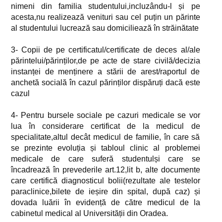
nimeni din familia studentului,incluzându-l și pe
acesta,nu realizează venituri sau cel puțin un părinte
al studentului lucrează sau domiciliează în străinătate
3- Copii de pe certificatul/certificate de deces al/ale
părintelui/părinților,de pe acte de stare civilă/decizia
instanței de menținere a stării de arest/raportul de
anchetă socială în cazul părinților dispăruți dacă este
cazul
4- Pentru bursele sociale pe cazuri medicale se vor
lua în considerare certificat de la medicul de
specialitate,altul decât medicul de familie, în care să
se prezinte evoluția și tabloul clinic al problemei
medicale de care suferă studentulși care se
încadrează în prevederile art.12,lit b, alte documente
care certifică diagnosticul bolii(rezultate ale testelor
paraclinice,bilete de ieșire din spital, după caz) și
dovada luării în evidență de către medicul de la
cabinetul medical al Universității din Oradea.