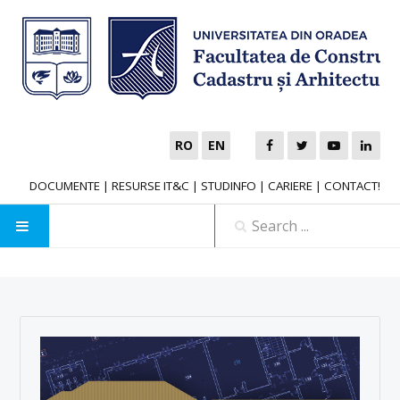
RO
EN
DOCUMENTE
|
RESURSE IT&C
|
STUDINFO
|
CARIERE
|
CONTACT!
HOME
Contact faculty
University of Oradea
FACULTY