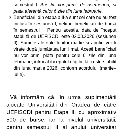
semestrul I.
Aceștia vor primi, de asemenea, si
plata aferentă celor 6 zile din luna februarie.
Beneficiarii din etapa a II-a sunt cei care nu au fost
incluși în sesiunea I, nefiind beneficiari de bursă
în semestrul I. Pentru aceștia, data de început
stabilită de UEFISCDI este 02.03.2026 (sesiunea
II). Sumele aferente lunilor martie și aprilie vor fi
virate după jumătatea lunii mai. Acești beneficiari
nu vor primi plata pentru cele 6 zile din luna
februarie, întrucât începutul eligibilității este stabilit
din luna martie 2026, conform acordului (martie–
iulie).
Vă informăm că, în urma suplimentării
alocate Universității din Oradea de către
UEFISCDI pentru Etapa II, cu aproximativ
500 de burse, iar la nivelul universității,
pentru semestrul II al anului universitar