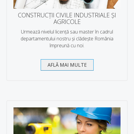
Land Measurement and Cadastre Course Description
CONSTRUCȚII CIVILE INDUSTRIALE ȘI
Smart and Sustainable Constructions (CIS) Course Description
AGRICOLE
INTERNATIONAL RELATIONS
Urmează nivelul licență sau master în cadrul
departamentului nostru și clădește România
STUDENTS
împreună cu noi.
ADMISSION
AFLĂ MAI MULTE