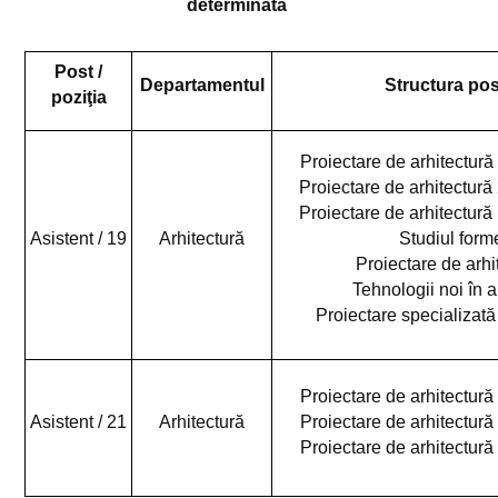
determinată
Conținut dosar înscriere
Post /
Conținut proiect de diplomă
Departamentul
Structura pos
poziţia
Regulamente de finalizare a studiilor
Proiectare de arhitectură
Structura anului universitar
Proiectare de arhitectură 
Îndrumători de an
Proiectare de arhitectură 
Asistent / 19
Arhitectură
Studiul form
Lista grupelor pe an de studiu
Proiectare de arhit
Tehnologii noi în a
Proiecte
Proiectare specializată
Proiect rose
Proiect PrimStudAEU
Proiectare de arhitectură
Contracte de studii
Asistent / 21
Arhitectură
Proiectare de arhitectură
Proiectare de arhitectură
Burse