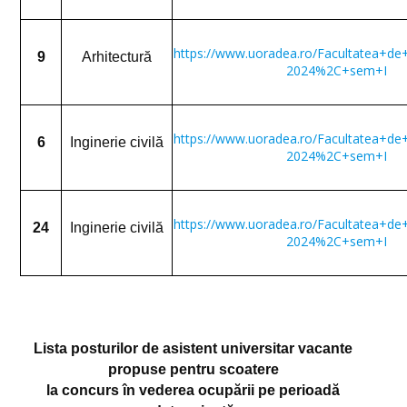
Fișe de disciplină CSAAC
Fișe de disciplină CIS
https://www.uoradea.ro/Facultatea+
9
Arhitectură
2024%2C+sem+I
Fișe de disciplină SGCU
Fișe de disciplină ISPM
https://www.uoradea.ro/Facultatea+
6
Inginerie civilă
STUDENȚI
2024%2C+sem+I
Cursuri
Manifestări studențești
https://www.uoradea.ro/Facultatea+
24
Inginerie civilă
2024%2C+sem+I
Oportunitati de angajare
Orar
Sesiuni de examene
Lista posturilor de asistent universitar vacante
Finalizare studii
propuse pentru scoatere
la concurs în vederea ocupării pe perioadă
Calendar