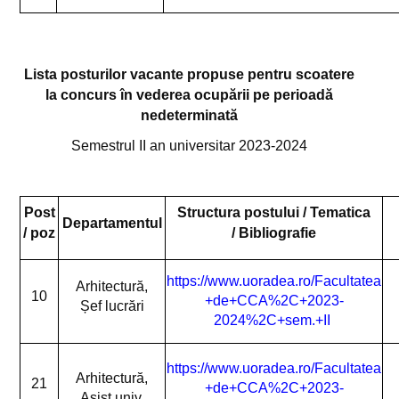
Relații internaționale
Posturi scoase la concurs
Lista posturilor vacante propuse pentru scoatere
Alegeri academice
la concurs în vederea ocupării pe perioadă
nedeterminată
Documente operaționale
Semestrul II an universitar 2023-2024
CERCETARE
Conferința TMPM III ISI Proceedings
Post
Structura postului
/ Tematica
Departamentul
Journal of Applied Engineering Sciences (JAES)
/ poz
/
Bibliografie
Centrul de cercetare
https://www.uoradea.ro/Facultatea
Arhitectură,
10
Direcții cercetare FCCA
+de+CCA%2C+2023-
Șef lucrări
2024%2C+sem.+II
Plan de Cercetare
https://www.uoradea.ro/Facultatea
Lista cu încercări autorizate - Laboratorul de analize și încercări
Arhitectură,
21
+de+CCA%2C+2023-
Asist.univ.