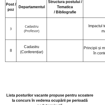
Structura postului
/
Post /
Departamentul
Tematica
Centru de conectivitate cu tehnologiile digitale (CCTD)
poz
/
Bibliografie
Mai multe despre proiect FDI
Impactul t
Cadastru
Proiecte
3
(Profesor)
mă
Proiect ROSE
Proiect PrimStudAEU
Cadastru
Principii și 
8
(Conferențiar)
în cont
EVENIMENTE
Evenimente
Universitatea de Vară
Ediția 2025
Ediția 2024
Lista posturilor vacante propuse pentru scoatere
la concurs în vederea ocupării pe perioadă
Ediția 2023