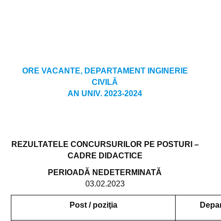
Tabere studențești
Cazare studenti
Cereri
Erasmus
ORE VACANTE, DEPARTAMENT INGINERIE
Taxe
CIVILĂ
AN UNIV. 2023-2024
Exmatriculări
Transfer interuniversitar
Regulamente și Metodologii
REZULTATELE CONCURSURILOR PE POSTURI –
CADRE DIDACTICE
Absolvenți
PERIOADĂ NEDETERMINATĂ
Transport local
03.02.2023
Practică
Post / poziţia
Depa
Ghid studenți