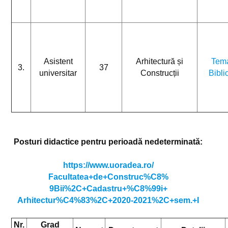
Asistent
Arhitectură și
Tema
3.
37
universitar
Construcții
Bibli
Posturi didactice pentru perioadă nedeterminată:
https://www.uoradea.ro/
Facultatea+de+Construc%C8%
9Bii%2C+Cadastru+%C8%99i+
Arhitectur%C4%83%2C+2020-2021%
2C+sem.+I
Nr.
Grad