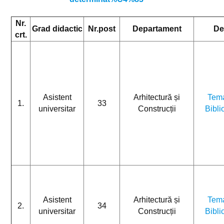
Nr.
Grad didactic
Nr.post
Departament
Det
crt.
Asistent
Arhitectură și
Tema
1.
33
universitar
Construcții
Bibli
Asistent
Arhitectură și
Tema
2.
34
universitar
Construcții
Bibli