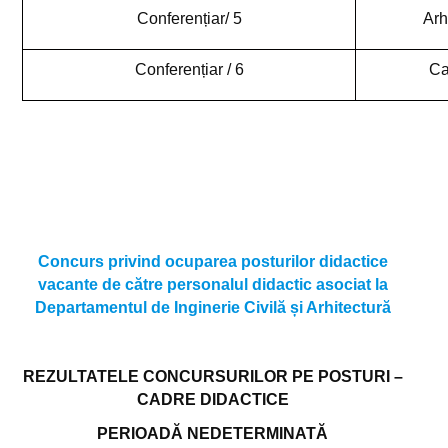
Conferențiar/ 5
Arh
Alumni
Asociații studențești
Conferențiar / 6
Ca
Reprezentanți studenți
FAST 2026
Conferința academică
SECESSION +
Concurs privind ocuparea posturilor didactice
vacante de către personalul didactic asociat la
Departamentul de Inginerie Civilă și Arhitectură
REZULTATELE CONCURSURILOR PE POSTURI –
CADRE DIDACTICE
PERIOADĂ NEDETERMINATĂ