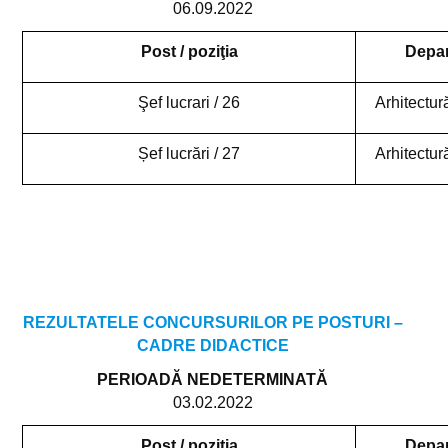
06.09.2022
Post / poziţia
Depa
Şef lucrari / 26
Arhitectură
Șef lucrări / 27
Arhitectură
REZULTATELE CONCURSURILOR PE POSTURI –
CADRE DIDACTICE
PERIOADĂ NEDETERMINATĂ
03.02.2022
Post / poziţia
Depa