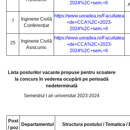
2024%2C+sem.+II
PROGRAME DE STUDII
A
https://www.uoradea.ro/Facultatea
Arhitectură
Inginerie Civilă
7
+de+CCA%2C+2023-
Conferențiar
Construcții Civile Industriale și Agricole
2024%2C+sem.+II
https://www.uoradea.ro/Facultatea
Construcții pentru Sisteme de Alimentări cu Apă și Canalizări
Inginerie Civilă
25
+de+CCA%2C+2023-
Asist.univ.
Masuratori terestre si cadastru
2024%2C+sem.+II
Construcții inteligente și sustenabile
Lista posturilor vacante propuse pentru scoatere
Sisteme Geoinformatice în Cadastru și Urbanism
la concurs în vederea ocupării pe perioadă
Planuri de învățământ
nedeterminată
Semestrul I an universitar 2023-2024
Fișe de disciplină Arhitectură
Fișe de disciplină CCIA
Fișe de disciplină MTC
Post
Departamentul
Structura postului
/ Tematica /
/ poz