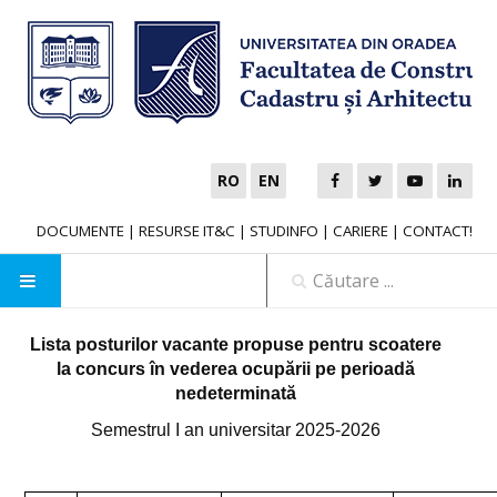
RO
EN
DOCUMENTE
|
RESURSE IT&C
|
STUDINFO
|
CARIERE
|
CONTACT!
ADMITERE
Lista posturilor vacante propuse pentru scoatere
la concurs în vederea ocupării pe perioadă
ACASĂ
nedeterminată
Semestrul I an universitar 2025-2026
PROIECTE
Proiect FDI