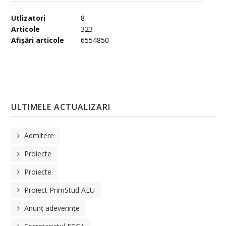
Utlizatori
8
Articole
323
Afișări articole
6554850
ULTIMELE ACTUALIZARI
Admitere
Proiecte
Proiecte
Proiect PrimStud AEU
Anunț adeverințe