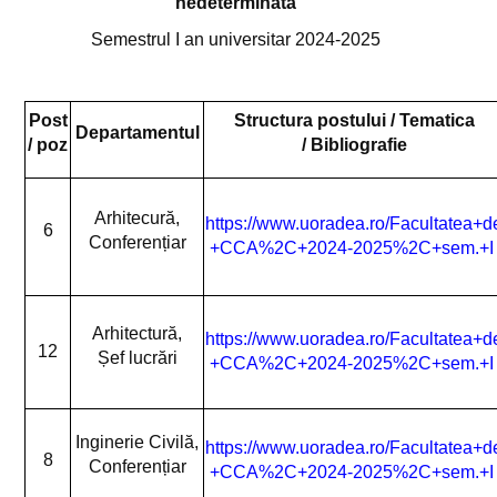
nedeterminată
Ediția 2022
Semestrul I an universitar 2024-2025
BIP EU Green
FACULTATE
Post
Structura postului
/ Tematica
Departamentul
/ poz
/
Bibliografie
Despre noi
Baza materială
Arhitecură,
https://www.uoradea.ro/Facultatea+d
6
Conferențiar
+CCA%2C+2024-2025%2C+sem.+I
Conducere
Departamente
Arhitectură,
https://www.uoradea.ro/Facultatea+d
Departamentul de Arhitectură
12
Șef lucrări
+CCA%2C+2024-2025%2C+sem.+I
Departamentul de Cadastru
Departamentul de Inginerie Civilă
Inginerie Civilă,
https://www.uoradea.ro/Facultatea+d
8
Conferențiar
Secretariat
+CCA%2C+2024-2025%2C+sem.+I