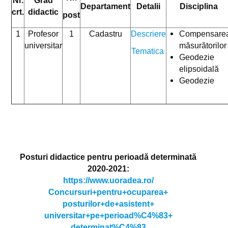
Nr.
Grad
Departament
Detalii
Disciplina
crt.
didactic
post
1
Profesor
1
Cadastru
Descriere
Compensare
universitar
măsurătorilor 
Tematica
Geodezie
elipsoidală
Geodezie
Posturi didactice pentru perioadă determinată
2020-2021:
https://www.uoradea.ro/
Concursuri+pentru+ocuparea+
posturilor+de+asistent+
universitar+pe+perioad%C4%83+
determinat%C4%83