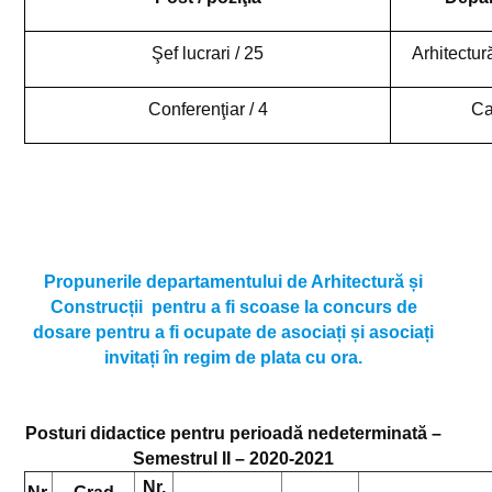
Şef lucrari / 25
Arhitectură
Conferenţiar / 4
Ca
Propunerile departamentului de Arhitectură și
Construcții pentru a fi scoase la concurs de
dosare pentru a fi ocupate de asociați și asociați
invitați în regim de plata cu ora.
Posturi didactice pentru perioadă nedeterminată –
Semestrul II – 2020-2021
Nr.