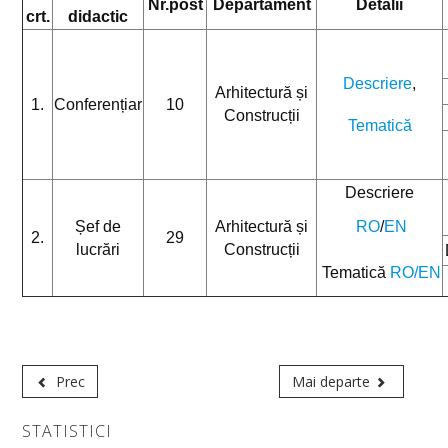
Nr.post
Departament
Detalii
crt.
didactic
Descriere
,
Arhitectură și
1.
Conferențiar
10
Construcții
Tematică
Descriere
Șef de
Arhitectură și
RO
/
EN
2.
29
lucrări
Construcții
Tematică
RO
/
EN
Prec
Mai departe
STATISTICI