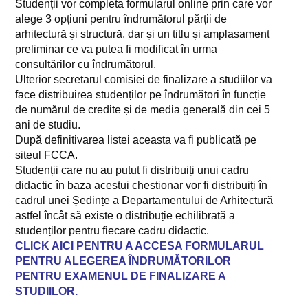
Studenții vor completa formularul online prin care vor
PROGRAME DE STUDII
alege 3 opțiuni pentru îndrumătorul părții de
arhitectură și structură, dar și un titlu și amplasament
Arhitectură
preliminar ce va putea fi modificat în urma
consultărilor cu îndrumătorul.
Construcții Civile Industriale și Agricole
Ulterior secretarul comisiei de finalizare a studiilor va
Construcții pentru Sisteme de Alimentări cu Apă și Canalizări
face distribuirea studenților pe îndrumători în funcție
de numărul de credite și de media generală din cei 5
Masuratori terestre si cadastru
ani de studiu.
După definitivarea listei aceasta va fi publicată pe
Construcții inteligente și sustenabile
siteul FCCA.
Studenții care nu au putut fi distribuiți unui cadru
Sisteme Geoinformatice în Cadastru și Urbanism
didactic în baza acestui chestionar vor fi distribuiți în
cadrul unei Ședințe a Departamentului de Arhitectură
Planuri de învățământ
astfel încât să existe o distribuție echilibrată a
Fișe de disciplină Arhitectură
studenților pentru fiecare cadru didactic.
CLICK AICI PENTRU A ACCESA FORMULARUL
Fișe de disciplină CCIA
PENTRU ALEGEREA ÎNDRUMĂTORILOR
PENTRU EXAMENUL DE FINALIZARE A
Fișe de disciplină MTC
STUDIILOR
.