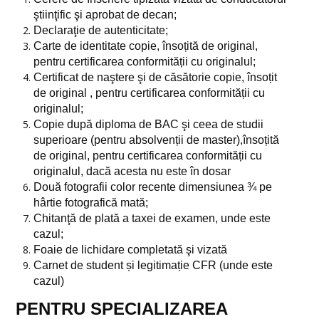
ştiinţific şi aprobat de decan;
Ediția 2022
Declaraţie de autenticitate;
BIP EU Green
Carte de identitate copie, însoțită de original,
pentru certificarea conformității cu originalul;
FACULTATE
Certificat de naştere şi de căsătorie copie, însoțit
de original , pentru certificarea conformității cu
originalul;
Despre noi
Copie după diploma de BAC şi ceea de studii
Baza materială
superioare (pentru absolvenții de master),însoțită
de original, pentru certificarea conformității cu
Conducere
originalul, dacă acesta nu este în dosar
Două fotografii color recente dimensiunea ¾ pe
Departamente
hârtie fotografică mată;
Departamentul de Arhitectură
Chitanţă de plată a taxei de examen, unde este
cazul;
Departamentul de Cadastru
Foaie de lichidare completată şi vizată
Carnet de student și legitimație CFR (unde este
Departamentul de Inginerie Civilă
cazul)
Secretariat
PENTRU SPECIALIZAREA