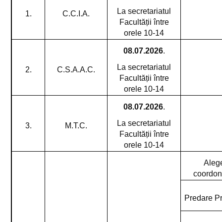
La secretariatul
1.
C.C.I.A.
Facultății între
orele
10-14
08.07.2026
.
La secretariatul
2.
C.S.A.A.C.
Facultății între
orele
10-14
08.07.2026
.
La secretariatul
3.
M.T.C.
Facultății între
orele
10-14
Aleg
coordona
Predare P