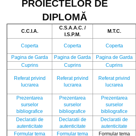
PROIECTELOR DE
DIPLOMĂ
C.S.A.A.C. /
C.C.I.A.
M.T.C.
I.S.P.M.
Coperta
Coperta
Coperta
Pagina de Garda
Pagina de Garda
Pagina de Garda
Cuprins
Cuprins
Cuprins
Referat privind
Referat privind
Referat privind
lucrarea
lucrarea
lucrarea
Prezentarea
Prezentarea
Prezentarea
surselor
surselor
surselor
bibliografice
bibliografice
bibliografice
Declaratii de
Declaratii de
Declaratii de
autenticitate
autenticitate
autenticitate
Formular tema
Formular tema
Formular tema