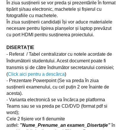
Tabere studențești
În ziua susținerii se vor preda și prezentările în format
tipărit și/sau electronic, machetele și fișierul cu
Cazare studenti
fotografiile cu machetele.
În ziua susținerii candidații își vor aduce materialele
Cereri
necesare pentru lipirea planșelor și laptop prevăzut
cu port HDMI pentru susținerea proiectului.
Erasmus
DISERTAȚIE
Taxe
- Referat / Tabel centralizator cu notele acordate de
Exmatriculări
îndrumătorii studentului. Acest document poate fi
transmis și de către îndrumător secretarului comisiei;
Transfer interuniversitar
(
Click aici pentru a descărca
)
- Prezentare Powerpoint (Se va preda în ziua
Regulamente și Metodologii
susținerii examenului, cu cel puțin 2 ore înainte de
Absolvenți
acesta).
- Varianta electronică se va încărca pe platforma
Transport local
Teams sau se va preda pe CD/DVD (format pdf si
word);
Practică
Cele 2 fișiere
vor fi denumite
astfel:
”Nume_Prenume_an examen_Disertație”
în
Ghid studenți