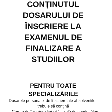
CONȚINUTUL
Centru de conectivitate cu tehnologiile digitale (CCTD)
DOSARULUI DE
Mai multe despre proiect FDI
ÎNSCRIERE LA
Proiecte
EXAMENUL DE
Proiect ROSE
FINALIZARE A
Proiect PrimStudAEU
STUDIILOR
EVENIMENTE
Evenimente
Universitatea de Vară
PENTRU TOATE
Ediția 2025
SPECIALIZĂRILE
Ediția 2024
Dosarele personale de înscriere ale absolvenților
trebuie să conţină
Ediția 2023
Cerere de înscriere tipizată vizată de conducătorul