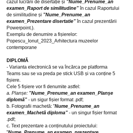
cazul lucrării de disertație și
”Nume_Prenume_
an
examen_
Raport de similitudine”
în cazul Raportului
Alumni
de similitudine și
”Nume_Prenume_an
Asociații studențești
examen_Prezentare disertatie”
în cazul prezentării
Powerpoint.).
Reprezentanți studenți
Exemplu de denumire a fișierelor:
Popescu_Ionut_2023_Arhitectura muzeelor
FAST 2026
contemporane
Conferința academică
DIPLOMĂ
- Varianta electronică se va încărca pe platforma
SECESSION +
Teams sau se va preda pe stick USB și va conține 5
fișiere.
Cele 5 fișiere
vor fi denumite astfel:
a. Planșe:
”
Nume_Prenume_an examen_Planșe
diplomă”
- un sigur fișier format .pdf;
b. Fotografii machetă:
”
Nume_Prenume_
an
examen_
Machetă diploma”
- un singur fișier format
.pdf;
c. Text prezentare a conținutului proiectului:
”
Nume_Prenume_an examen_prezentare