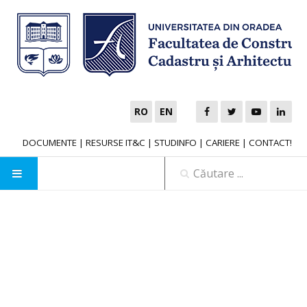
RO
EN
DOCUMENTE
|
RESURSE IT&C
|
STUDINFO
|
CARIERE
|
CONTACT!
ADMITERE
ACASĂ
PROIECTE
Proiect FDI