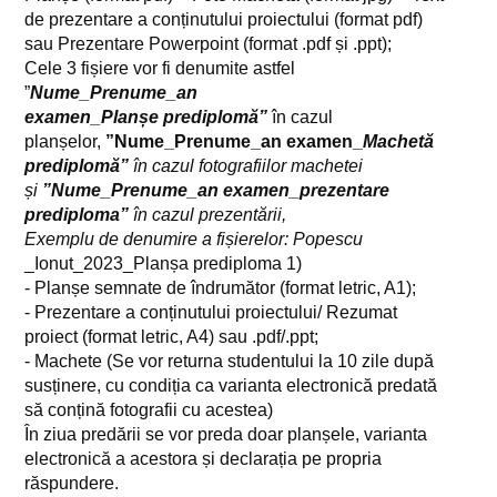
de prezentare a conținutului proiectului (format pdf)
Conținut dosar înscriere
sau Prezentare Powerpoint (format .pdf și .ppt);
Cele 3 fișiere vor fi denumite astfel
Conținut proiect de diplomă
”
Nume_Prenume_an
examen_Planșe prediplomă”
în cazul
Regulamente de finalizare a studiilor
planșelor,
”Nume_Prenume_an examen_
Machetă
Structura anului universitar
prediplomă”
în cazul fotografiilor machetei
și
”Nume_Prenume_an examen_prezentare
Îndrumători de an
prediploma”
în cazul prezentării,
Exemplu de denumire a fișierelor: Popescu
Lista grupelor pe an de studiu
_Ionut_2023_Planșa prediploma 1)
- Planșe semnate de îndrumător (format letric, A1);
Proiecte
- Prezentare a conținutului proiectului/ Rezumat
Proiect rose
proiect (format letric, A4) sau .pdf/.ppt;
- Machete (Se vor returna studentului la 10 zile după
Proiect PrimStudAEU
susținere, cu condiția ca varianta electronică predată
să conțină fotografii cu acestea)
Contracte de studii
În ziua predării se vor preda doar planșele, varianta
electronică a acestora și declarația pe propria
Burse
răspundere.