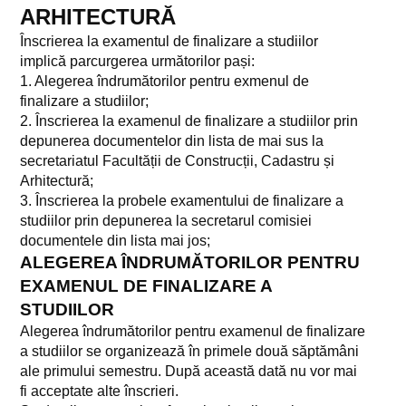
ARHITECTURĂ
Relații internaționale
Înscrierea la examentul de finalizare a studiilor
Posturi scoase la concurs
implică parcurgerea următorilor pași:
1. Alegerea îndrumătorilor pentru exmenul de
Alegeri academice
finalizare a studiilor
;
Documente operaționale
2. Înscrierea la examenul de finalizare a studiilor prin
depunerea documentelor din lista de mai sus la
CERCETARE
secretariatul Facultății de Construcții, Cadastru și
Arhitectură
;
Conferința TMPM III ISI Proceedings
3. Înscrierea la probele examentului de finalizare a
studiilor prin depunerea la secretarul comisiei
Journal of Applied Engineering Sciences (JAES)
documentele din lista mai jos
;
ALEGEREA ÎNDRUMĂTORILOR PENTRU
Centrul de cercetare
EXAMENUL DE FINALIZARE A
Direcții cercetare FCCA
STUDIILOR
Alegerea îndrumătorilor pentru examenul de finalizare
Plan de Cercetare
a studiilor se organizează în primele două săptămâni
ale primului semestru. După această dată nu vor mai
Lista cu încercări autorizate - Laboratorul de analize și încercări
fi acceptate alte înscrieri.