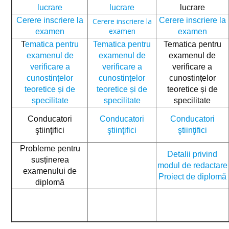
lucrare
lucrare
lucrare
Cerere inscriere la
Cerere inscriere la
Cerere inscriere la
examen
examen
examen
T
ematica pentru
Tematica pentru
Tematica pentru
examenul de
examenul de
examenul de
verificare a
verificare a
verificare a
cunostințelor
cunostințelor
cunostințelor
teoretice și de
teoretice și de
teoretice și de
specilitate
specilitate
specilitate
Conducatori
Conducatori
Conducatori
ştiinţifici
ştiinţifici
ştiinţifici
Probleme pentru
Detalii privind
susținerea
modul de redactare
examenului de
Proiect de diplomă
diplomă