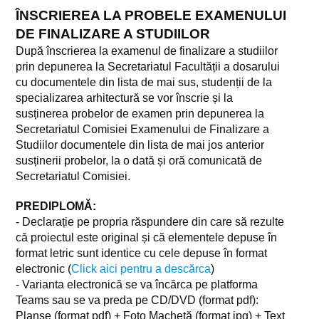
Fișe de disciplină CSAAC
ÎNSCRIEREA LA PROBELE EXAMENULUI
Fișe de disciplină CIS
DE FINALIZARE A STUDIILOR
După înscrierea la examenul de finalizare a studiilor
Fișe de disciplină SGCU
prin depunerea la Secretariatul Facultății a dosarului
cu documentele din lista de mai sus, studenții de la
Fișe de disciplină ISPM
specializarea arhitectură se vor înscrie și la
susținerea probelor de examen prin depunerea la
STUDENȚI
Secretariatul Comisiei Examenului de Finalizare a
Studiilor documentele din lista de mai jos anterior
Cursuri
susținerii probelor, la o dată și oră comunicată de
Manifestări studențești
Secretariatul Comisiei.
Oportunitati de angajare
PREDIPLOMĂ:
- Declarație pe propria răspundere din care să rezulte
Orar
că proiectul este original și că elementele depuse în
format letric sunt identice cu cele depuse în format
Sesiuni de examene
electronic (
Click aici pentru a descărca
)
- Varianta electronică se va încărca pe platforma
Finalizare studii
Teams sau se va preda pe CD/DVD (format pdf):
Calendar
Planșe (format pdf) + Foto Machetă (format jpg) + Text