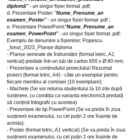
diplomă”
- un singur fișier format .pdf;
d. Prezentare Poster: ”
Nume_Prenume_an
examen_Poster”
- un singur fișier format .pdf ;
e. Prezentare PowerPoint:”
Nume_Prenume_an
examen_PowerPoint”
- un singur fișier format .pdf;
Exemplu de denumire a fișierelor: Popescu​
_Ionut_2023_Planșe diploma
- Planșe semnate de îndrumător (format letric, A1
vertical) predate într-un tub de carton 650 x Ø 80 mm;
- Prezentare a conținutului proiectului/ Rezumat
proiect (format letric, A4) - câte un exemplar pentru
fiecare membru al comisiei (10 exemplare);
- Machete (Se vor returna studentului la 10 zile după
susținere, cu condiția ca varianta electronică predată
să conțină fotografii cu acestea)
- Prezentare de tip PowerPoint
(Se va pre
da
în ziua
susținerii examenului, cu cel puțin 2 ore înainte de
acesta)
;
- Poster (format letric, A1 vertical)
(Se va pre
da
în ziua
susținerii examenului, cu cel puțin 2 ore înainte de