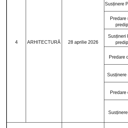
Susținere 
Predare 
predi
Susțineri
4
ARHITECTURĂ
28 aprilie 2026
predi
Predare d
Susținere 
Predare 
Susținere