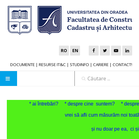
RO
EN
DOCUMENTE
|
RESURSE IT&C
|
STUDINFO
|
CARIERE
|
CONTACT!
ADMITERE
* ai întrebări?
* despre cine suntem? * despre
ACASĂ
vrei să afli cum măsurăm noi toa
PROIECTE
și nu doar pe ea, ci ș
Proiect FDI