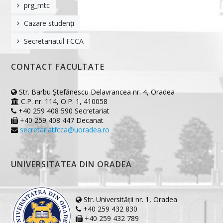
prg_mtc
PROGRAME DE STUDII
Cazare studenți
Arhitectură
Secretariatul FCCA
Construcții Civile Industriale și Agricole
CONTACT FACULTATE
Construcții pentru Sisteme de Alimentări cu Apă și Canalizări
Masuratori terestre si cadastru
Str. Barbu Ştefănescu Delavrancea nr. 4, Oradea
C.P. nr. 114, O.P. 1, 410058
Construcții inteligente și sustenabile
+40 259 408 590 Secretariat
+40 259 408 447 Decanat
Sisteme Geoinformatice în Cadastru și Urbanism
secretariatfcca@uoradea.ro
Planuri de învățământ
UNIVERSITATEA DIN ORADEA
Fișe de disciplină Arhitectură
Fișe de disciplină CCIA
Str. Universității nr. 1, Oradea
Fișe de disciplină MTC
+40 259 432 830
+40 259 432 789