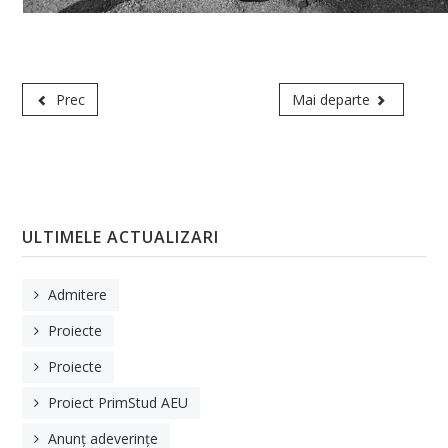
Ediția 2022
BIP EU Green
Prec
Mai departe
FACULTATE
Despre noi
Baza materială
Conducere
ULTIMELE ACTUALIZARI
Departamente
Admitere
Departamentul de Arhitectură
Proiecte
Departamentul de Cadastru
Proiecte
Departamentul de Inginerie Civilă
Proiect PrimStud AEU
Secretariat
Anunț adeverințe