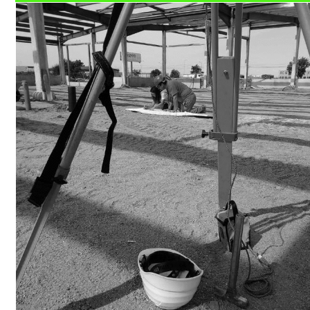
Centru de conectivitate cu tehnologiile digitale (CCTD)
Mai multe despre proiect FDI
Proiecte
Proiect ROSE
Proiect PrimStudAEU
EVENIMENTE
Evenimente
Universitatea de Vară
Ediția 2025
Ediția 2024
Ediția 2023