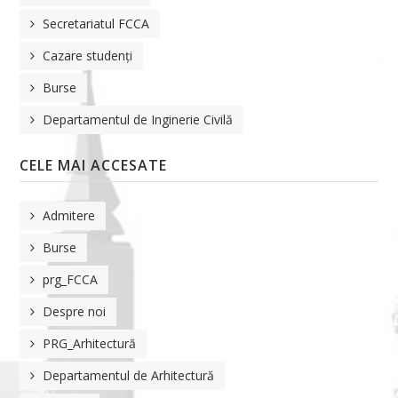
Relații internaționale
Secretariatul FCCA
Posturi scoase la concurs
Cazare studenți
Alegeri academice
Burse
Documente operaționale
Departamentul de Inginerie Civilă
CERCETARE
CELE MAI ACCESATE
Conferința TMPM III ISI Proceedings
Admitere
Journal of Applied Engineering Sciences (JAES)
Burse
Centrul de cercetare
prg_FCCA
Direcții cercetare FCCA
Despre noi
Plan de Cercetare
PRG_Arhitectură
Lista cu încercări autorizate - Laboratorul de analize și încercări
Departamentul de Arhitectură